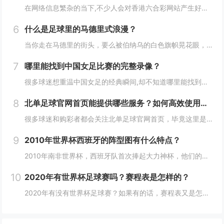
在网络信息繁杂的当下,不少人会对香港六合彩网站产生好奇，究竟这些网站是否合法可靠呢？接下来我们就详细探讨这个问题。 香港六合彩的基本情况 香港六合彩是香港唯一的合法彩票,由香港赛马会负责营运，它有着特定的游戏规则和开奖流程，每周二、周四...
6
什么是足球里的马德里式浪漫？
当你走在马德里的街头，要么被伯纳乌的白色旗帜晃花眼，要么被万达大都会（曾是卡尔德隆）的红色海洋暖到心，这座城市的足球浪漫，一半是皇马的星光传奇，一半是马竞的铁血坚守，两种味道混在一起，就成了独一份的“马德里式浪漫”。 皇马：用星光与传...
7
哪里能找到中国女足比赛的完整录像？
很多球迷想重温中国女足的经典瞬间,却不知道哪里能找到完整、高清的比赛录像，这篇文章从获取渠道、资源特点、观看价值等角度，帮你理清“找录像”的门道。 这些渠道能稳定获取完整录像 官方平台是最靠谱的“宝库”： 中国足协/赛事官...
8
北单足球官网首页能提供哪些服务？如何高效使用其功能？
很多球迷和购彩者都会关注北单足球官网首页，毕竟这里是了解北京单场足球彩票、获取赛事资讯的核心入口，但你真的清楚首页能提供哪些服务，又该怎么高效利用这些功能吗？今天就来详细拆解一下。 北单足球官网首页的核心服务模块有哪些？ 北单足球官网首...
9
2010年世界杯西班牙的阵型图有什么特点？
2010年南非世界杯，西班牙队首次捧起大力神杯，他们的阵型设计和人员搭配成为传控足球的经典模板，这张阵型图背后，藏着怎样的战术智慧？ 阵型框架：4-2-3-1的“控球化”改造 从纸面站位看，西班牙的阵型可归为4-2-3-1的灵活变种...
10
2020年有世界杯足球赛吗？赛程表是怎样的？
2020年有没有世界杯足球赛？如果有的话，赛程表又是怎样的？其实答案很明确：2020年并没有举办世界杯足球赛，这背后既有世界杯的举办规律，也和2020年的特殊历史背景有关,下面我们一步步梳理清楚。 世界杯的“四年之约”：2020年本就不在...