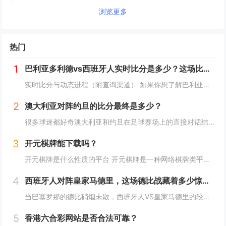
浏览更多
热门
1
巴利亚多利德vs西班牙人实时比分是多少？这场比赛有哪些关键看点？
实时比分与动态进程（附查询渠道） 如果你想了解巴利亚多利德vs西班牙人的实时比分，需要通过动态渠道查询——因为西甲联赛的比分随比赛进程实时变化（比如上半场巴利亚多利德1-0领先、西班牙人点球扳平，或下半场双方互有进球）。 你可以通过...
2
澳大利亚对阵约旦的比分最终是多少？
很多球迷都好奇澳大利亚和约旦在足球赛场上的直接对话结果如何，这场比赛的比分不仅关乎两队的积分排名，也能反映出双方的实力对比，下面我们就来详细回顾这场比赛的比分及背后的故事。 比分揭晓：澳大利亚3:1战胜约旦 在2024年3月的世预赛...
3
开元棋牌能下载吗？
开元棋牌是什么性质的平台 开元棋牌是一种网络棋牌类平台,这类平台打着休闲娱乐的旗号，以各类棋牌游戏为载体，需要明确的是，在我国，除特定合法场所和经严格审批的特定网络博彩项目外，网络棋牌赌博属于违法行为，很多类似的所谓开元棋牌平台，其本质并...
4
西班牙人对阵皇家马德里，这场德比战藏着多少惊喜与恩怨？
当巴塞罗那的德比硝烟未散，西班牙人VS皇家马德里的较量同样牵动着西甲球迷的心，这场对决不止是积分榜上的博弈，更是加泰罗尼亚“黑马”与马德里“银河战舰”的风格碰撞，背后藏着历史恩怨、战术博弈与球星闪光的多重看点。 历史交锋：皇马的统治与...
5
香港六合彩网站是否合法可靠？