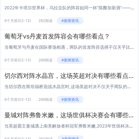
2022年卡塔尔世界杯，乌拉圭队的阵容如同一杯“陈酿加新酒”——既有苏亚雷斯、卡瓦尼、戈丁等老炮的醇厚经验，又有巴尔韦德...
6个月前
(02-13)
282阅读
#新闻资讯
葡萄牙vs丹麦首发阵容会有哪些看点？
当葡萄牙与丹麦在国际赛场相遇，两队的首发阵容选择不仅关乎比赛结果，更能从排兵布阵中窥见教练的战术意图、核心球员的状态走向...
6个月前
(02-13)
266阅读
#新闻资讯
切尔西对阵水晶宫，这场英超对决有哪些看点和悬念？
当切尔西在斯坦福桥迎战水晶宫时,这场英超对决不仅关乎两队的联赛排名，更藏着不少值得关注的看点和悬念，接下来我们从多个角度...
6个月前
(02-13)
266阅读
#新闻资讯
曼城对阵弗鲁米嫩，这场世俱杯决赛会有哪些看点？
当英超霸主曼城遇上南美解放者杯冠军弗鲁米嫩,2023年世俱杯决赛的火花一触即发，作为欧冠新王的曼城首次踏上世俱杯赛场，而...
6个月前
(02-13)
260阅读
#新闻资讯